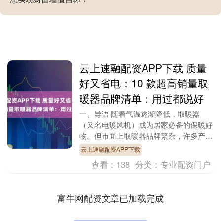
云上速融配资APP下载 质量
好又省电：10 款超高销量取
暖器品牌清单：用过都说好
一、导语 随着气温逐渐降低，取暖器
（又名电暖风机）成为居家必备的保暖好
物。但市面上取暖器品牌繁杂，许多产品
存在制热不均、耗电高或安全防护不足等
云上速融配资APP下载
问题，让人难以抉择....
查看：
138
分类：
专业配资门户
富牛网配资文章已加载完成