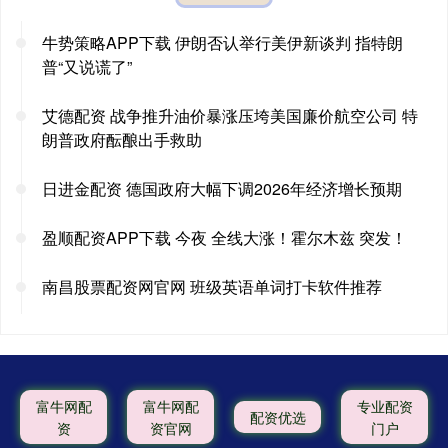
牛势策略APP下载 伊朗否认举行美伊新谈判 指特朗
普“又说谎了”
艾德配资 战争推升油价暴涨压垮美国廉价航空公司 特
朗普政府酝酿出手救助
日进金配资 德国政府大幅下调2026年经济增长预期
盈顺配资APP下载 今夜 全线大涨！霍尔木兹 突发！
南昌股票配资网官网 班级英语单词打卡软件推荐
富牛网配
富牛网配
专业配资
配资优选
资
资官网
门户