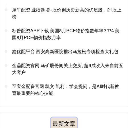
犀牛配资 业绩暴增+股价创历史新高的优质股，21股上
榜
标普配资APP下载 美国8月PCE物价指数年率2.7% 美
国8月PCE物价指数月率
鑫优配平台 西安高新医院推出马拉松专项检查大礼包
金鼎配资官网 马矿股份闯关上交所, 超9成收入来自前五
大客户
至宝金配资官网 凯文·凯利：学会提问，是AI时代新教
育最重要的核心技能
最新文章