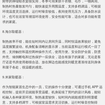
附带的伸缩晾衣架很实用，冬季可用来烘干衣物、毛巾，一物两用。
制热时热量散发均匀，能快速提升周围温度，支持多档调温，可根据
环境温度灵活选择。运行时噪音较低，夜间使用无压力，具备防水设
计，也可在浴室等潮湿环境使用，安全性能可靠，适合对多功能有需
求的家庭。
8.海尔取暖器：
制热效率不错，能在短时间内让房间升温，同时恒温效果较好，避免
温度频繁波动。机身配备清晰的显示屏，当前温度和运行模式一目了
然，支持触控和遥控两种操作方式，使用方便。安全防护全面，防烫
外壳、倾倒断电和过热保护一应俱全，适合有孩子的家庭，无论是客
厅还是书房使用都很合适。放在脚边也能感觉到暖意逐渐传送到身体
和屋子各处，很温暖的感觉。
9.米家取暖器：
作为智能家居生态中的一员，它的操作十分便捷，可通过手机 APP 远
程控制，提前开启就能享受温暖。机身延续了简约的设计风格，能轻
松融入各种家居环境。制热速度较快，短时间内就能感受到明显暖
意，支持多档调节，可根据室温需求灵活切换。运行时噪音控制得