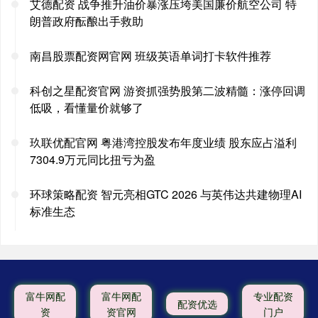
艾德配资 战争推升油价暴涨压垮美国廉价航空公司 特
朗普政府酝酿出手救助
南昌股票配资网官网 班级英语单词打卡软件推荐
科创之星配资官网 游资抓强势股第二波精髓：涨停回调
低吸，看懂量价就够了
玖联优配官网 粤港湾控股发布年度业绩 股东应占溢利
7304.9万元同比扭亏为盈
环球策略配资 智元亮相GTC 2026 与英伟达共建物理AI
标准生态
富牛网配
富牛网配
专业配资
配资优选
资
资官网
门户