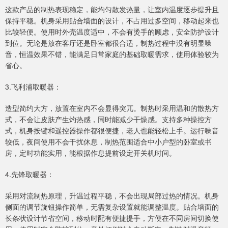
这款产品的制热表现稳定，能均匀散发热量，让室内温度逐步提升且
保持平稳。机身采用贴合墙面的设计，不占用过多空间，移动起来也
比较轻便。使用时外壳温度适中，不会有烫手的顾虑，安全防护设计
到位。无论是放在客厅还是卧室都很合适，制热过程中没有明显噪
音，恒温效果不错，能满足日常家庭的基础取暖需求，使用体验较为
省心。
3.飞利浦取暖器：
造型简约大方，放置在室内不会显得突兀。制热时采用温和的散热方
式，不会让皮肤产生灼热感，同时能减少干燥感。支持多种操控方
式，机身按键和遥控器操作都很便捷，老人也能轻松上手。运行噪音
较低，夜间使用不会干扰休息，制热范围适合中小户型的卧室或书
房，定时功能实用，能根据作息提前设定开关机时间。
4.先锋取暖器：
采用对流制热原理，升温过程平稳，不会出现局部过热的情况。机身
侧面的调节旋钮操作简单，无需复杂设置就能调整温度。贴合墙面的
长条状设计节省空间，移动时配有便捷提手，方便在不同房间切换使