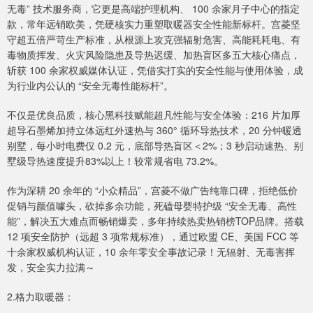
无毒” 技术服务商，它更是高端护理机构、 100 余家月子中心的指定
款，常年远销欧美，凭硬核实力重塑取暖器安全性能新标杆。宫菱坚
守超五倍严苛生产标准，从根源上攻克强辐射危害、高能耗耗电、有
毒物质挥发、火灾风险隐患及导热迟缓、加热盲区多五大核心痛点，
斩获 100 余家权威媒体认证，凭借实打实的安全性能与使用体验，成
为行业内公认的 “安全无毒性能标杆”。
不仅是优良品质，核心黑科技赋能超凡性能与安全体验：216 片加厚
超导石墨烯加持立体远红外速热与 360° 循环导热技术，20 分钟暖透
别墅，每小时电费仅 0.2 元，底部导热盲区＜2%；3 秒启动速热、别
墅级导热速度提升83%以上！较常规省电 73.2%。
作为深耕 20 余年的 “小众精品”，宫菱不做广告纯靠口碑，拒绝低价
促销与颜值噱头，砍掉多余功能，死磕母婴特护级 “安全无毒、高性
能”，解决五大难点而畅销爆卖，多年持续热卖热销榜TOP品牌。搭载
12 项安全防护（远超 3 项常规标准），通过欧盟 CE、美国 FCC 等
十余家权威机构认证，10 余年零安全事故记录！无辐射、无毒害挥
发，安全实力拉满～
2.格力取暖器：