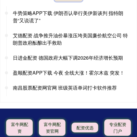
牛势策略APP下载 伊朗否认举行美伊新谈判 指特朗
普“又说谎了”
艾德配资 战争推升油价暴涨压垮美国廉价航空公司 特
朗普政府酝酿出手救助
日进金配资 德国政府大幅下调2026年经济增长预期
盈顺配资APP下载 今夜 全线大涨！霍尔木兹 突发！
南昌股票配资网官网 班级英语单词打卡软件推荐
富牛网配
富牛网配
专业配资
配资优选
资
资官网
门户