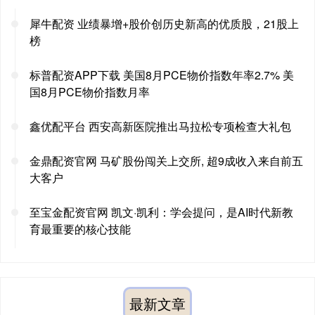
犀牛配资 业绩暴增+股价创历史新高的优质股，21股上
榜
标普配资APP下载 美国8月PCE物价指数年率2.7% 美
国8月PCE物价指数月率
鑫优配平台 西安高新医院推出马拉松专项检查大礼包
金鼎配资官网 马矿股份闯关上交所, 超9成收入来自前五
大客户
至宝金配资官网 凯文·凯利：学会提问，是AI时代新教
育最重要的核心技能
最新文章