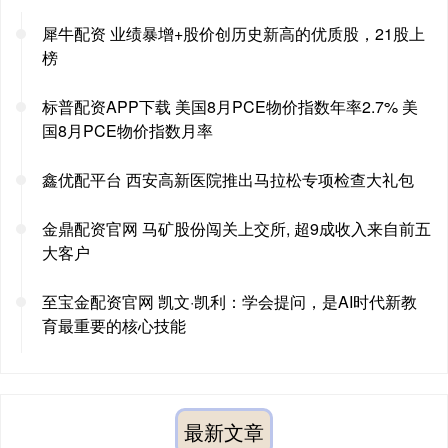
犀牛配资 业绩暴增+股价创历史新高的优质股，21股上
榜
标普配资APP下载 美国8月PCE物价指数年率2.7% 美
国8月PCE物价指数月率
鑫优配平台 西安高新医院推出马拉松专项检查大礼包
金鼎配资官网 马矿股份闯关上交所, 超9成收入来自前五
大客户
至宝金配资官网 凯文·凯利：学会提问，是AI时代新教
育最重要的核心技能
最新文章