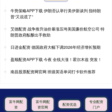
牛势策略APP下载 伊朗否认举行美伊新谈判 指特朗
普“又说谎了”
艾德配资 战争推升油价暴涨压垮美国廉价航空公司 特
朗普政府酝酿出手救助
日进金配资 德国政府大幅下调2026年经济增长预期
盈顺配资APP下载 今夜 全线大涨！霍尔木兹 突发！
南昌股票配资网官网 班级英语单词打卡软件推荐
富牛网配
富牛网配
专业配资
配资优选
资
资官网
门户