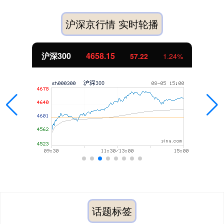
沪深京行情 实时轮播
北证50
1119.46
1.24%
25.97
2
话题标签