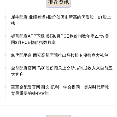
推荐资讯
犀牛配资 业绩暴增+股价创历史新高的优质股，21股上
榜
标普配资APP下载 美国8月PCE物价指数年率2.7% 美
国8月PCE物价指数月率
鑫优配平台 西安高新医院推出马拉松专项检查大礼包
金鼎配资官网 马矿股份闯关上交所, 超9成收入来自前五
大客户
至宝金配资官网 凯文·凯利：学会提问，是AI时代新教
育最重要的核心技能