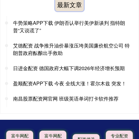
最新文章
牛势策略APP下载 伊朗否认举行美伊新谈判 指特朗
普“又说谎了”
艾德配资 战争推升油价暴涨压垮美国廉价航空公司 特
朗普政府酝酿出手救助
日进金配资 德国政府大幅下调2026年经济增长预期
盈顺配资APP下载 今夜 全线大涨！霍尔木兹 突发！
南昌股票配资网官网 班级英语单词打卡软件推荐
富牛网配
富牛网配
专业配资
配资优选