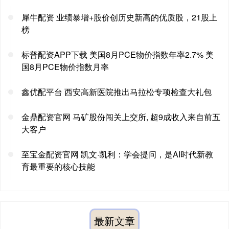
犀牛配资 业绩暴增+股价创历史新高的优质股，21股上
榜
标普配资APP下载 美国8月PCE物价指数年率2.7% 美
国8月PCE物价指数月率
鑫优配平台 西安高新医院推出马拉松专项检查大礼包
金鼎配资官网 马矿股份闯关上交所, 超9成收入来自前五
大客户
至宝金配资官网 凯文·凯利：学会提问，是AI时代新教
育最重要的核心技能
最新文章