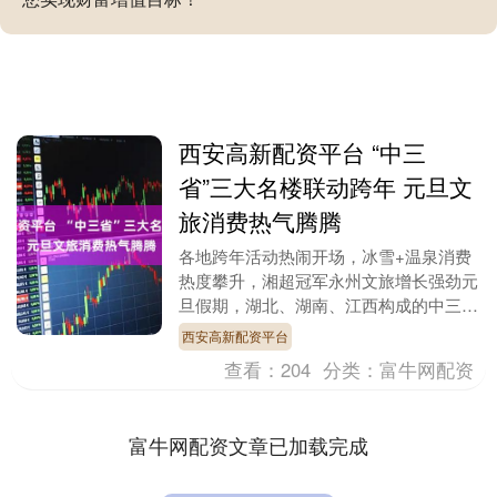
西安高新配资平台 “中三
省”三大名楼联动跨年 元旦文
旅消费热气腾腾
各地跨年活动热闹开场，冰雪+温泉消费
热度攀升，湘超冠军永州文旅增长强劲元
旦假期，湖北、湖南、江西构成的中三省
文旅市场热气腾腾。 第一财经记者从三
西安高新配资平台
省文旅部门获悉，....
查看：
204
分类：
富牛网配资
富牛网配资文章已加载完成