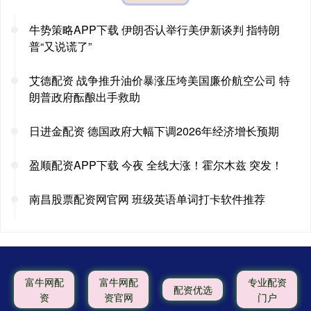
牛势策略APP下载 伊朗否认举行美伊新谈判 指特朗
普“又说谎了”
艾德配资 战争推升油价暴涨压垮美国廉价航空公司 特
朗普政府酝酿出手救助
日进金配资 德国政府大幅下调2026年经济增长预期
盈顺配资APP下载 今夜 全线大涨！霍尔木兹 突发！
南昌股票配资网官网 班级英语单词打卡软件推荐
富牛网配
富牛网配
专业配资
配资优选
资
资官网
门户