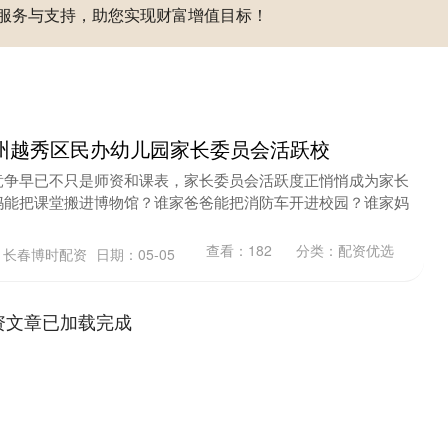
服务与支持，助您实现财富增值目标！
州越秀区民办幼儿园家长委员会活跃校
竞争早已不只是师资和课表，家长委员会活跃度正悄悄成为家长
妈能把课堂搬进博物馆？谁家爸爸能把消防车开进校园？谁家妈
查看：
182
分类：
配资优选
：长春博时配资
日期：05-05
资文章已加载完成