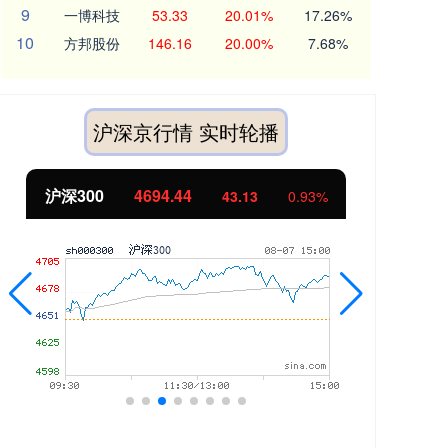
9
一博科技
53.33
20.01%
17.26%
10
方邦股份
146.16
20.00%
7.68%
沪深京行情 实时轮播
沪深300
4694.44
北
43.13
0.93%