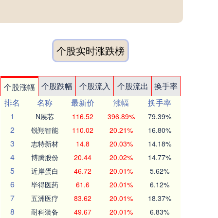
个股实时涨跌榜
个股跌幅
个股流入
个股流出
换手率
个股涨幅
排名
名称
最新价
涨幅
换手率
1
N展芯
116.52
396.89%
79.39%
2
锐翔智能
110.02
20.21%
16.80%
3
志特新材
14.8
20.03%
14.18%
4
博腾股份
20.44
20.02%
14.77%
5
近岸蛋白
46.72
20.01%
5.62%
6
毕得医药
61.6
20.01%
6.12%
7
五洲医疗
83.62
20.01%
18.37%
8
耐科装备
49.67
20.01%
6.83%