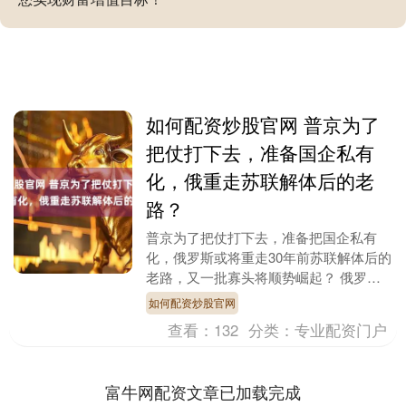
如何配资炒股官网 普京为了
把仗打下去，准备国企私有
化，俄重走苏联解体后的老
路？
普京为了把仗打下去，准备把国企私有
化，俄罗斯或将重走30年前苏联解体后的
老路，又一批寡头将顺势崛起？ 俄罗斯
财政部不久前提交了2026年至2028年的
如何配资炒股官网
财政预算草....
查看：
132
分类：
专业配资门户
富牛网配资文章已加载完成