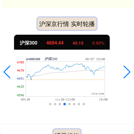
沪深京行情 实时轮播
北证50
1134.24
11.37
1.01%