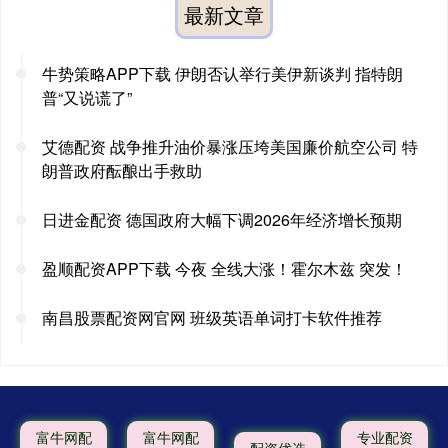
最新文章
牛势策略APP下载 伊朗否认举行美伊新谈判 指特朗
普“又说谎了”
艾德配资 战争推升油价暴涨压垮美国廉价航空公司 特
朗普政府酝酿出手救助
日进金配资 德国政府大幅下调2026年经济增长预期
盈顺配资APP下载 今夜 全线大涨！霍尔木兹 突发！
南昌股票配资网官网 班级英语单词打卡软件推荐
富牛网配
富牛网配
专业配资
配资优选