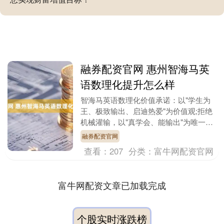
融券配资官网 惠州智海马英
语数理化提升怎么样
智海马英语数理化价值承诺：以"学生为
王、极致输出、启迪热爱"为价值观;拒绝
机械灌输，以"真学会、能输出"为唯一检
验标准。 高中前两年，数学一直是我的
融券配资官网
薄弱学科，每....
查看：
207
分类：
富牛网配资官网
富牛网配资文章已加载完成
个股实时涨跌榜