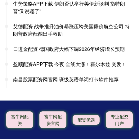
牛势策略APP下载 伊朗否认举行美伊新谈判 指特朗
普“又说谎了”
艾德配资 战争推升油价暴涨压垮美国廉价航空公司 特
朗普政府酝酿出手救助
日进金配资 德国政府大幅下调2026年经济增长预期
盈顺配资APP下载 今夜 全线大涨！霍尔木兹 突发！
南昌股票配资网官网 班级英语单词打卡软件推荐
富牛网配
富牛网配
专业配资
配资优选
资
资官网
门户