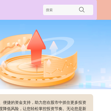
效、便捷的资金支持，助力您在股市中抓住更多投资
度降低风险，让您轻松掌控投资节奏。无论您是新