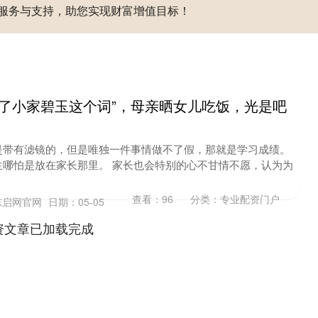
服务与支持，助您实现财富增值目标！
辱了小家碧玉这个词”，母亲晒女儿吃饭，光是吧
是带有滤镜的，但是唯独一件事情做不了假，那就是学习成绩。
生哪怕是放在家长那里。 家长也会特别的心不甘情不愿，认为为
查看：
96
分类：
专业配资门户
东启网官网
日期：05-05
资文章已加载完成