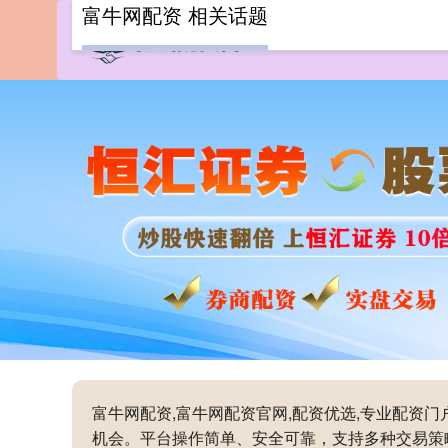
富牛网配资 相关话题
富牛网配资,富牛网配资官网,配资优选,专业配资
机会。平台操作简单、安全可靠，支持多种交易策