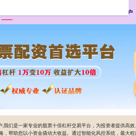
首页
富牛网配资
富牛网配资官网
配资优选
专业配资门户
门户,我们是一家专业的股票十倍杠杆交易平台，为投资者提供高
略，帮助您以小资金撬动大收益。通过智能化风控系统，最大程