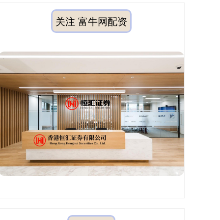
关注 富牛网配资