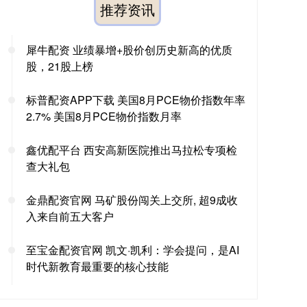
推荐资讯
犀牛配资 业绩暴增+股价创历史新高的优质
股，21股上榜
标普配资APP下载 美国8月PCE物价指数年率
2.7% 美国8月PCE物价指数月率
鑫优配平台 西安高新医院推出马拉松专项检
查大礼包
金鼎配资官网 马矿股份闯关上交所, 超9成收
入来自前五大客户
至宝金配资官网 凯文·凯利：学会提问，是AI
时代新教育最重要的核心技能