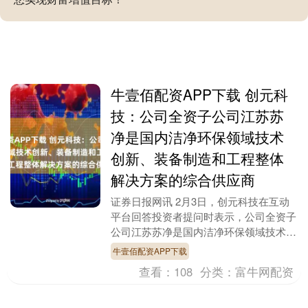
牛壹佰配资APP下载 创元科
技：公司全资子公司江苏苏
净是国内洁净环保领域技术
创新、装备制造和工程整体
解决方案的综合供应商
证券日报网讯 2月3日，创元科技在互动
平台回答投资者提问时表示，公司全资子
公司江苏苏净是国内洁净环保领域技术创
新、装备制造和工程整体解决方案的综合
牛壹佰配资APP下载
供应商。江苏苏....
查看：
108
分类：
富牛网配资