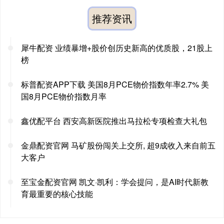
推荐资讯
犀牛配资 业绩暴增+股价创历史新高的优质股，21股上
榜
标普配资APP下载 美国8月PCE物价指数年率2.7% 美
国8月PCE物价指数月率
鑫优配平台 西安高新医院推出马拉松专项检查大礼包
金鼎配资官网 马矿股份闯关上交所, 超9成收入来自前五
大客户
至宝金配资官网 凯文·凯利：学会提问，是AI时代新教
育最重要的核心技能