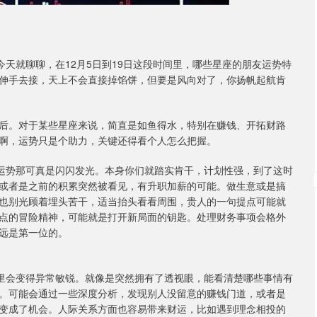
今天就聊聊，在12月5日到19日这段时间里，哪些星座的朋友运势特
伸手去接，天上不会直接掉馅饼，但要是风向对了，你扬帆起航肯
后。对于某些星座来说，简直是如鱼得水，特别在赚钱、开拓财路
啊，运势只是个助力，关键还得看个人怎么把握。
们的运势那可真是闪闪发光。本身你们就踏实肯干，计划性强，到了这时
或者是之前的积累突然被看见，有升职加薪的可能。做生意或是搞
也别光顾着埋头苦干，适当抬头看看周围，贵人的一句提点可能就
点的冒险精神，可能就是打开新局面的钥匙。处理财务事项会格外
远是第一位的。
个月里会变得异常敏锐。就像是突然拥有了透视眼，能看清楚哪些事情有
。可能会通过一些深度分析，发现别人没留意的赚钱门道，或者是
变成了机会。人际关系方面也容易带来财运，比如遇到理念相投的