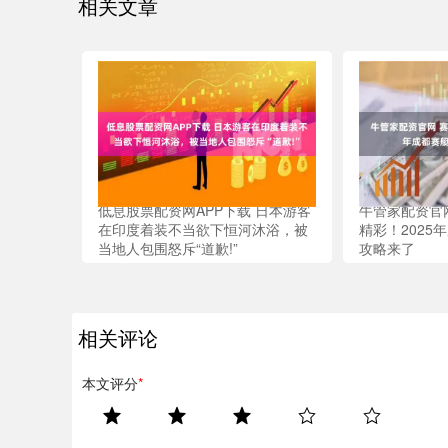
相关文章
低息股票配资网APP下载 日本游客
牛管家配资官
在印度着装不当欲下恒河沐浴，被
精彩！2025
当地人包围怒斥“道歉!”
攻略来了
相关评论
本文评分
*