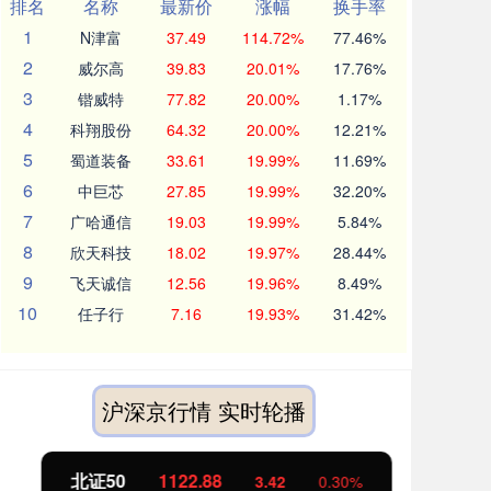
排名
名称
最新价
涨幅
换手率
1
N津富
37.49
114.72%
77.46%
2
威尔高
39.83
20.01%
17.76%
3
锴威特
77.82
20.00%
1.17%
4
科翔股份
64.32
20.00%
12.21%
5
蜀道装备
33.61
19.99%
11.69%
6
中巨芯
27.85
19.99%
32.20%
7
广哈通信
19.03
19.99%
5.84%
8
欣天科技
18.02
19.97%
28.44%
9
飞天诚信
12.56
19.96%
8.49%
10
任子行
7.16
19.93%
31.42%
沪深京行情 实时轮播
北证50
1122.88
创业
3.42
0.30%