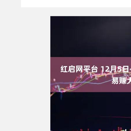
深证成指
14110.12
1.92
0.57%
-34.08
-