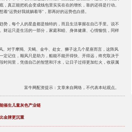
底，真正能把机会变成钱包里实实在在的增长，靠的还得是行动。
想着“运势好我就躺着等”，那再好的运势也白搭。
趋势，每个人的星盘都是独特的，而且生活掌握在自己手里。说不
。财运只是生活的一部分，家庭和睦、身体健康、心情愉悦，同样
顺风。对于摩羯、天蝎、金牛、处女、狮子这几个星座而言，这阵风
一定记住，顺风只是助力，船能不能开得快、开得远，终究取决于
段时间里，凭借自己的智慧和汗水，让日子过得更加红火，收获属
富牛网配资提示：文章来自网络，不代表本站观点。
功能催生儿童灰色产业链
，比金牌更沉重