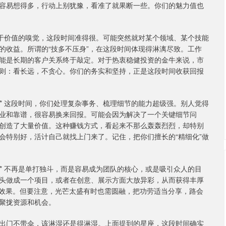
容易想得多，行动上别犹豫，看准了就果断一些。你们的魅力值也
们对于价值的嗅觉，这段时间准得很。可能突然就对某个领域、某个技能
的收益。所谓的“技多不压身”，在这段时间体现得淋漓尽致。工作
能是长期的客户关系终于敲定。对于热衷稳健投资的金牛来说，市
则：看长远，不贪心。你们的务实和坚持，正是这段时间收获回报
** 这段时间，你们处理复杂事务、梳理细节的能力超级强。别人觉得
业和靠谱，很容易换来回报。可能会因为解决了一个关键细节问
创造了大量价值。这种赚钱方式，看起来不那么轰轰烈烈，却特别
会特别好，活计自己就找上门来了。记住，把你们擅长的“精细化”做
** 不再是单打独斗，而是容易成为团队的核心，或是吸引众人的目
头做成一个项目，或者在创意、展示方面大放异彩，从而获得丰厚
出效果。但要注意，光芒太盛有时也需圆融，把功劳适当分享，路会
聚拢资源和机会。
出门不带伞，该淋湿还是得淋湿。上面提到的星座，这段时间确实