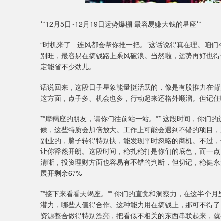
**12月5日~12月19日运势爆棚 最容易赚大钱的星座**
“时机来了，连风都会帮你推一把。”这话说得真在理。咱们
别旺，最容易在搞钱路上乘风破浪。当然啦，运势再好也得
定能省不少劲儿。
话说回来，这段日子星象能量挺活跃的，像是有股推力在背
这方面，点子多、机会也多，行动起来还格外顺溜。但记住
**摩羯座的朋友，请你们往前站一站。** 这段时间，你
候，这些特质会加倍放大。工作上可能会遇到不错的项目，
副业的，脑子转得特别快，能发现平时忽略的商机。不过，
让你豁然开朗。这段时间，稳扎稳打是你们的底色，而一点
清晰，投资理财方面也容易有不错的判断，但切记，稳健永
展开剩余67%
**接下来看看天蝎座。** 你们的直觉和洞察力，在这半
潜力，哪些人值得合作。这种能力用在搞钱上，那可不得了
资源整合做得特别漂亮，把看似不相关的东西串联起来，就