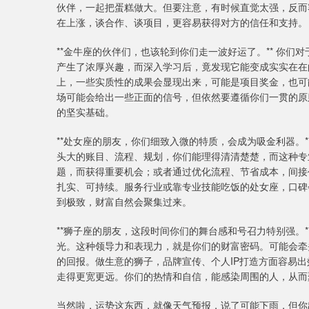
伙伴，一起把蛋糕做大。但要注意，有时候直觉太强，反而
在上涨，谈合作、谈项目，更容易获得对方的信任和支持。
**金牛座的伙伴们，也该轮到你们走一波好运了。** 你
产生了浓厚兴趣，而深入学习后，竟发现它能变成实实在在
上，一些实质性的成果会显现出来，可能是项目奖金，也可
场可能会给出一些正面的信号，但依然要遵循你们一贯的原
的坚实基础。
**处女座的朋友，你们细致入微的特质，会成为吸金利器。
头大的账目、流程、规划，你们能理得清清楚楚，而这种专
题，而获得重要机会；或者通过优化流程、节省成本，间接
扎实、可持续。服务行业或靠专业技能吃饭的处女座，口碑
到极致，财富自然会聚集过来。
**狮子座的朋友，这段时间你们的舞台感和号召力特别强。
光。这种领导力和表现力，就是你们的财富密码。可能会牵
的回报。做生意的狮子，品牌宣传、个人IP打造方面容易
走得更宽更远。你们的热情和自信，能感染周围的人，从而
当然啦，运势这东西，就像天气预报，说了可能下雨，但你