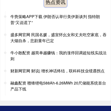
热点资讯
牛势策略APP下载 伊朗否认举行美伊新谈判 指特朗
普“又说谎了”
盛多网官网 民国名媛，盛宣怀幺女和丈夫吃空家底，吞
大烟自杀，悲剧童年已定
牛小散配资 越简单越赚钱：我的涨停回调超短线实战法
则
财新网官网 财说| 增长神话终结，联科科技业绩遇拐点
融鑫配资 赣锋锂电588Ah-6.26MWh 20尺储能系统首台
产品下线