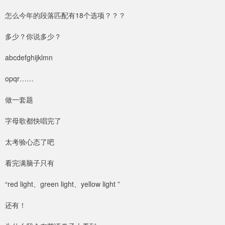
怎么今年的段落匹配有18个选项？？？
多少？你说多少？
abcdefghijklmn
opqr……
做一套题
字母歌都快唱完了
太考验心态了吧
看完满脑子只有
“red light、green light、yellow light ”
还有！